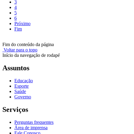
3
4
5
6
Próximo
Fim
Fim do conteúdo da página
Voltar para o topo
Início da navegação de rodapé
Assuntos
Educação
Esporte
Saúde
Governo
Serviços
Perguntas frequentes
Área de imprensa
Fale Conosco