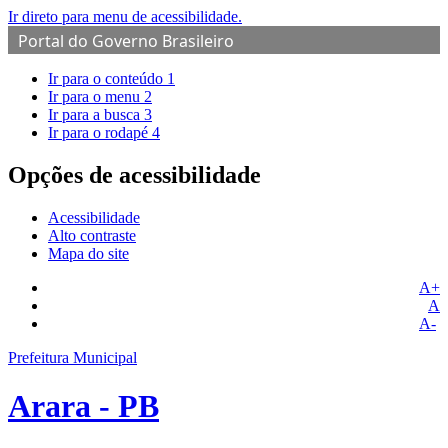
Ir direto para menu de acessibilidade.
Portal do Governo Brasileiro
Ir para o conteúdo
1
Ir para o menu
2
Ir para a busca
3
Ir para o rodapé
4
Opções de acessibilidade
Acessibilidade
Alto contraste
Mapa do site
A+
A
A-
Prefeitura Municipal
Arara - PB