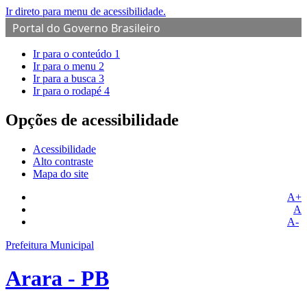
Ir direto para menu de acessibilidade.
Portal do Governo Brasileiro
Ir para o conteúdo
1
Ir para o menu
2
Ir para a busca
3
Ir para o rodapé
4
Opções de acessibilidade
Acessibilidade
Alto contraste
Mapa do site
A+
A
A-
Prefeitura Municipal
Arara - PB