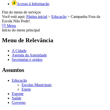
Acesso à Informação
Fim do menu de serviços
Você está aqui:
Página inicial
>
Educação
>
Campanha Fora da
Escola Não Pode!
Menu
Início do menu principal
Menu de Relevância
A Cidade
Agenda da Autoridade
Secretarias e orgãos
Assuntos
Educação
Escolas Municipais
Enem
Esporte
Saúde
Governo