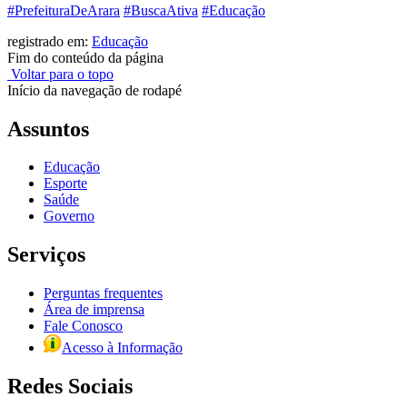
#PrefeituraDeArara
#BuscaAtiva
#Educação
registrado em:
Educação
Fim do conteúdo da página
Voltar para o topo
Início da navegação de rodapé
Assuntos
Educação
Esporte
Saúde
Governo
Serviços
Perguntas frequentes
Área de imprensa
Fale Conosco
Acesso à Informação
Redes Sociais