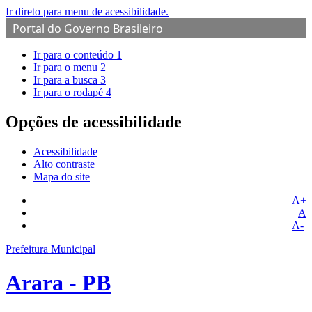
Ir direto para menu de acessibilidade.
Portal do Governo Brasileiro
Ir para o conteúdo
1
Ir para o menu
2
Ir para a busca
3
Ir para o rodapé
4
Opções de acessibilidade
Acessibilidade
Alto contraste
Mapa do site
A+
A
A-
Prefeitura Municipal
Arara - PB