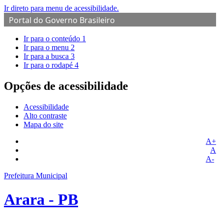
Ir direto para menu de acessibilidade.
Portal do Governo Brasileiro
Ir para o conteúdo
1
Ir para o menu
2
Ir para a busca
3
Ir para o rodapé
4
Opções de acessibilidade
Acessibilidade
Alto contraste
Mapa do site
A+
A
A-
Prefeitura Municipal
Arara - PB