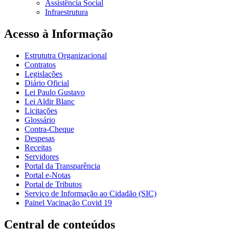
Assistência Social
Infraestrutura
Acesso à Informação
Estrututra Organizacional
Contratos
Legislações
Diário Oficial
Lei Paulo Gustavo
Lei Aldir Blanc
Licitações
Glossário
Contra-Cheque
Despesas
Receitas
Servidores
Portal da Transparência
Portal e-Notas
Portal de Tributos
Serviço de Informação ao Cidadão (SIC)
Painel Vacinação Covid 19
Central de conteúdos