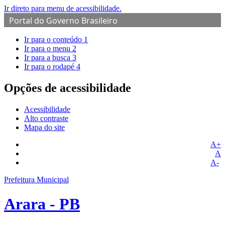
Ir direto para menu de acessibilidade.
Portal do Governo Brasileiro
Ir para o conteúdo
1
Ir para o menu
2
Ir para a busca
3
Ir para o rodapé
4
Opções de acessibilidade
Acessibilidade
Alto contraste
Mapa do site
A+
A
A-
Prefeitura Municipal
Arara - PB