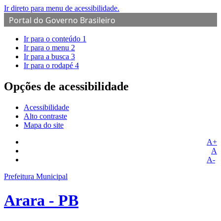
Ir direto para menu de acessibilidade.
Portal do Governo Brasileiro
Ir para o conteúdo
1
Ir para o menu
2
Ir para a busca
3
Ir para o rodapé
4
Opções de acessibilidade
Acessibilidade
Alto contraste
Mapa do site
A+
A
A-
Prefeitura Municipal
Arara - PB