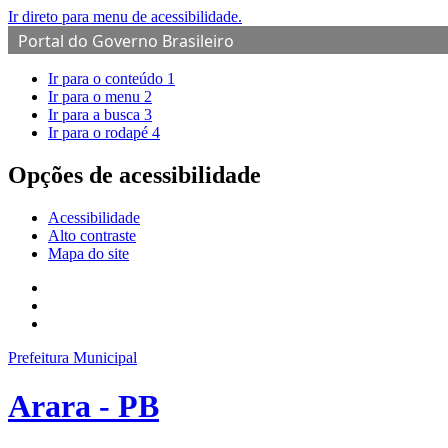
Ir direto para menu de acessibilidade.
Portal do Governo Brasileiro
Ir para o conteúdo
1
Ir para o menu
2
Ir para a busca
3
Ir para o rodapé
4
Opções de acessibilidade
Acessibilidade
Alto contraste
Mapa do site
Prefeitura Municipal
Arara - PB