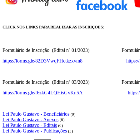
CLICK NOS LINKS PARA REALIZAR AS INSCRIÇÕES:
Formulário de Inscrição (Edital nº 01/2023) | Formulário de
https://forms.gle/82D3VwqFHctkzxvm8
https
Formulário de Inscrição (Edital nº 03/2023) | Formulário de
https://forms.gle/f6zkG4LQHtsGyKn5A
https
Lei Paulo Gustavo - Beneficiários
(0)
Lei Paulo Gustavo - Anexos
(8)
Lei Paulo Gustavo - Editais
(0)
Lei Paulo Gustavo - Publicações
(3)