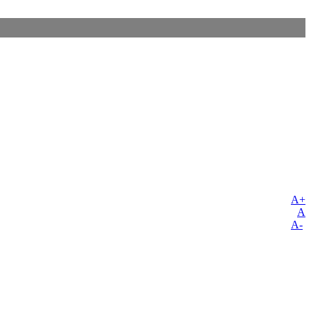
A+
A
A-