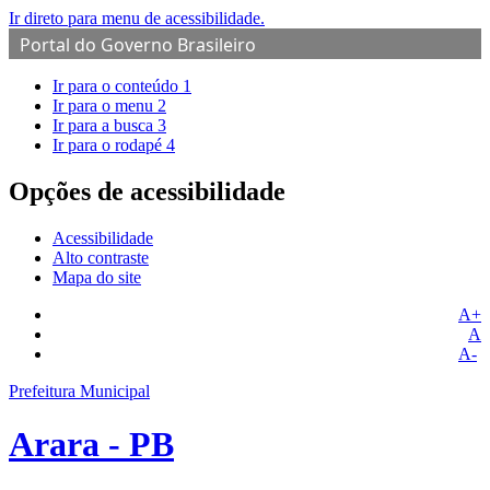
Ir direto para menu de acessibilidade.
Portal do Governo Brasileiro
Ir para o conteúdo
1
Ir para o menu
2
Ir para a busca
3
Ir para o rodapé
4
Opções de acessibilidade
Acessibilidade
Alto contraste
Mapa do site
A+
A
A-
Prefeitura Municipal
Arara - PB