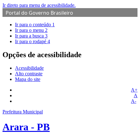
Ir direto para menu de acessibilidade.
Portal do Governo Brasileiro
Ir para o conteúdo
1
Ir para o menu
2
Ir para a busca
3
Ir para o rodapé
4
Opções de acessibilidade
Acessibilidade
Alto contraste
Mapa do site
A+
A
A-
Prefeitura Municipal
Arara - PB