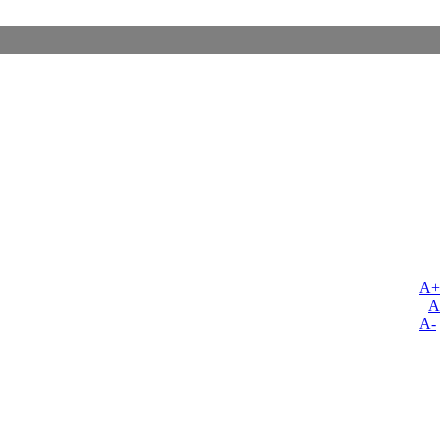
A+
A
A-