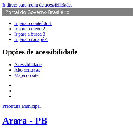
Ir direto para menu de acessibilidade.
Portal do Governo Brasileiro
Ir para o conteúdo
1
Ir para o menu
2
Ir para a busca
3
Ir para o rodapé
4
Opções de acessibilidade
Acessibilidade
Alto contraste
Mapa do site
Prefeitura Municipal
Arara - PB