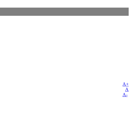
A+
A
A-