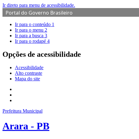
Ir direto para menu de acessibilidade.
Portal do Governo Brasileiro
Ir para o conteúdo
1
Ir para o menu
2
Ir para a busca
3
Ir para o rodapé
4
Opções de acessibilidade
Acessibilidade
Alto contraste
Mapa do site
Prefeitura Municipal
Arara - PB