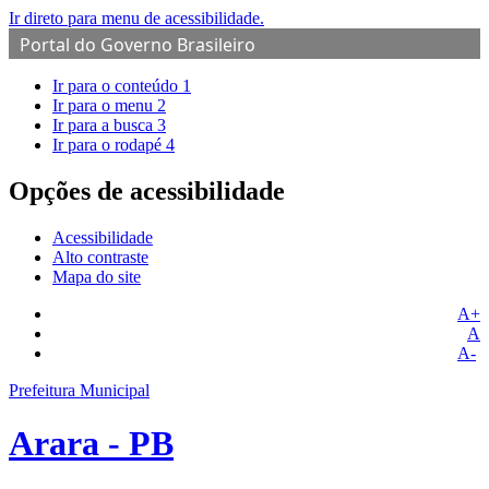
Ir direto para menu de acessibilidade.
Portal do Governo Brasileiro
Ir para o conteúdo
1
Ir para o menu
2
Ir para a busca
3
Ir para o rodapé
4
Opções de acessibilidade
Acessibilidade
Alto contraste
Mapa do site
A+
A
A-
Prefeitura Municipal
Arara - PB