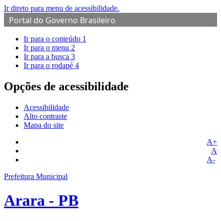
Ir direto para menu de acessibilidade.
Portal do Governo Brasileiro
Ir para o conteúdo
1
Ir para o menu
2
Ir para a busca
3
Ir para o rodapé
4
Opções de acessibilidade
Acessibilidade
Alto contraste
Mapa do site
A+
A
A-
Prefeitura Municipal
Arara - PB