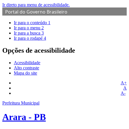
Ir direto para menu de acessibilidade.
Portal do Governo Brasileiro
Ir para o conteúdo
1
Ir para o menu
2
Ir para a busca
3
Ir para o rodapé
4
Opções de acessibilidade
Acessibilidade
Alto contraste
Mapa do site
A+
A
A-
Prefeitura Municipal
Arara - PB