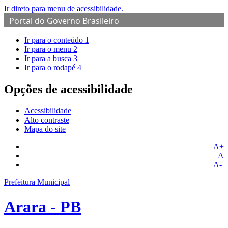
Ir direto para menu de acessibilidade.
Portal do Governo Brasileiro
Ir para o conteúdo
1
Ir para o menu
2
Ir para a busca
3
Ir para o rodapé
4
Opções de acessibilidade
Acessibilidade
Alto contraste
Mapa do site
A+
A
A-
Prefeitura Municipal
Arara - PB