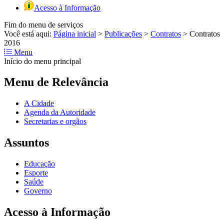
Acesso à Informação
Fim do menu de serviços
Você está aqui:
Página inicial
>
Publicações
>
Contratos
>
Contratos
2016
Menu
Início do menu principal
Menu de Relevância
A Cidade
Agenda da Autoridade
Secretarias e orgãos
Assuntos
Educação
Esporte
Saúde
Governo
Acesso à Informação