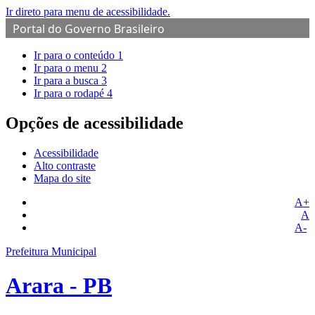
Ir direto para menu de acessibilidade.
Portal do Governo Brasileiro
Ir para o conteúdo
1
Ir para o menu
2
Ir para a busca
3
Ir para o rodapé
4
Opções de acessibilidade
Acessibilidade
Alto contraste
Mapa do site
A+
A
A-
Prefeitura Municipal
Arara - PB