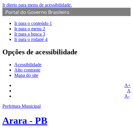
Ir direto para menu de acessibilidade.
Portal do Governo Brasileiro
Ir para o conteúdo
1
Ir para o menu
2
Ir para a busca
3
Ir para o rodapé
4
Opções de acessibilidade
Acessibilidade
Alto contraste
Mapa do site
A+
A
A-
Prefeitura Municipal
Arara - PB