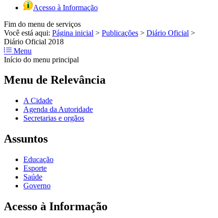
Acesso à Informação
Fim do menu de serviços
Você está aqui:
Página inicial
>
Publicações
>
Diário Oficial
>
Diário Oficial 2018
Menu
Início do menu principal
Menu de Relevância
A Cidade
Agenda da Autoridade
Secretarias e orgãos
Assuntos
Educação
Esporte
Saúde
Governo
Acesso à Informação