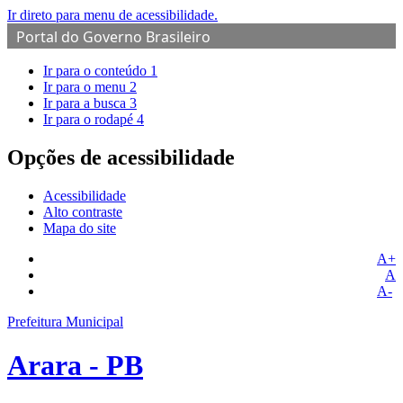
Ir direto para menu de acessibilidade.
Portal do Governo Brasileiro
Ir para o conteúdo
1
Ir para o menu
2
Ir para a busca
3
Ir para o rodapé
4
Opções de acessibilidade
Acessibilidade
Alto contraste
Mapa do site
A+
A
A-
Prefeitura Municipal
Arara - PB