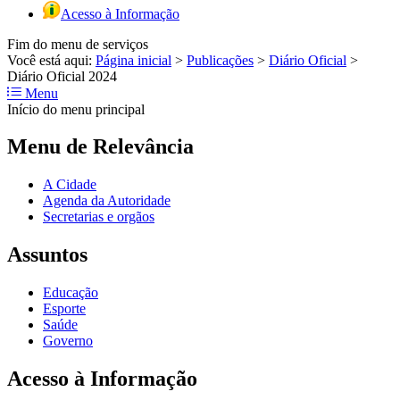
Acesso à Informação
Fim do menu de serviços
Você está aqui:
Página inicial
>
Publicações
>
Diário Oficial
>
Diário Oficial 2024
Menu
Início do menu principal
Menu de Relevância
A Cidade
Agenda da Autoridade
Secretarias e orgãos
Assuntos
Educação
Esporte
Saúde
Governo
Acesso à Informação