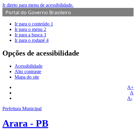
Ir direto para menu de acessibilidade.
Portal do Governo Brasileiro
Ir para o conteúdo
1
Ir para o menu
2
Ir para a busca
3
Ir para o rodapé
4
Opções de acessibilidade
Acessibilidade
Alto contraste
Mapa do site
A+
A
A-
Prefeitura Municipal
Arara - PB