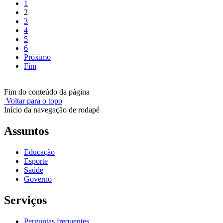
1
2
3
4
5
6
Próximo
Fim
Fim do conteúdo da página
Voltar para o topo
Início da navegação de rodapé
Assuntos
Educação
Esporte
Saúde
Governo
Serviços
Perguntas frequentes