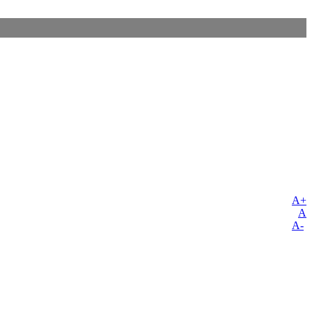
A+
A
A-