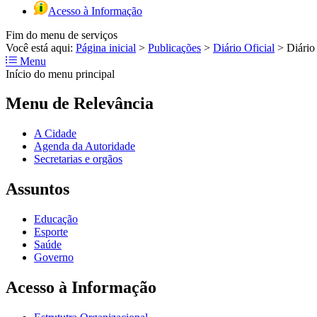
Acesso à Informação
Fim do menu de serviços
Você está aqui:
Página inicial
>
Publicações
>
Diário Oficial
>
Diário
Menu
Início do menu principal
Menu de Relevância
A Cidade
Agenda da Autoridade
Secretarias e orgãos
Assuntos
Educação
Esporte
Saúde
Governo
Acesso à Informação