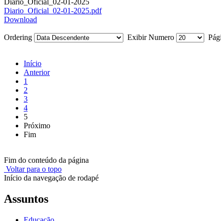
Diario_Oficial_02-01-2025
Diario_Oficial_02-01-2025.pdf
Download
Ordering
Exibir Numero
Pági
Início
Anterior
1
2
3
4
5
Próximo
Fim
Fim do conteúdo da página
Voltar para o topo
Início da navegação de rodapé
Assuntos
Educação