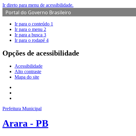
Ir direto para menu de acessibilidade.
Portal do Governo Brasileiro
Ir para o conteúdo
1
Ir para o menu
2
Ir para a busca
3
Ir para o rodapé
4
Opções de acessibilidade
Acessibilidade
Alto contraste
Mapa do site
Prefeitura Municipal
Arara - PB