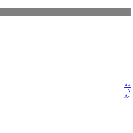
A+
A
A-