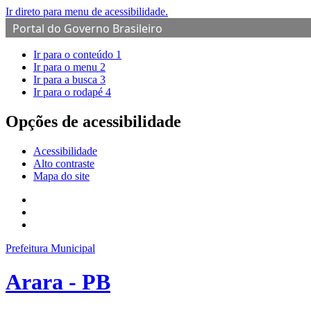
Ir direto para menu de acessibilidade.
Portal do Governo Brasileiro
Ir para o conteúdo
1
Ir para o menu
2
Ir para a busca
3
Ir para o rodapé
4
Opções de acessibilidade
Acessibilidade
Alto contraste
Mapa do site
Prefeitura Municipal
Arara - PB