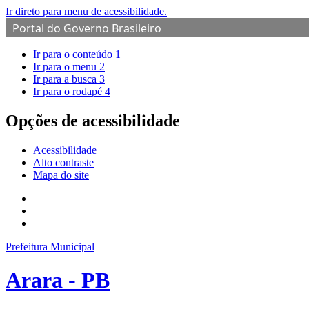
Ir direto para menu de acessibilidade.
Portal do Governo Brasileiro
Ir para o conteúdo
1
Ir para o menu
2
Ir para a busca
3
Ir para o rodapé
4
Opções de acessibilidade
Acessibilidade
Alto contraste
Mapa do site
Prefeitura Municipal
Arara - PB