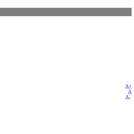
A+
A
A-