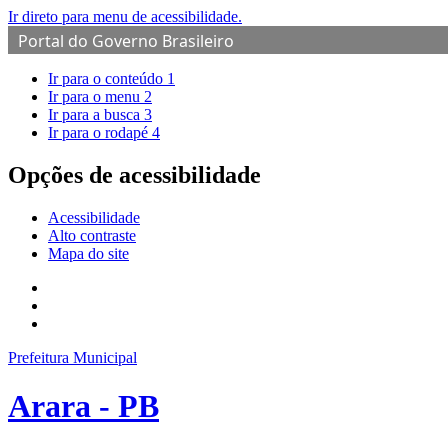
Ir direto para menu de acessibilidade.
Portal do Governo Brasileiro
Ir para o conteúdo
1
Ir para o menu
2
Ir para a busca
3
Ir para o rodapé
4
Opções de acessibilidade
Acessibilidade
Alto contraste
Mapa do site
Prefeitura Municipal
Arara - PB