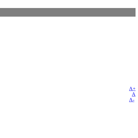
A+
A
A-