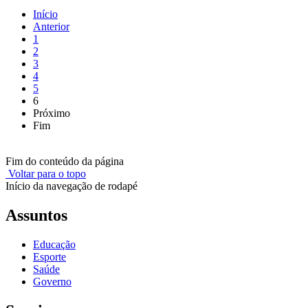
Início
Anterior
1
2
3
4
5
6
Próximo
Fim
Fim do conteúdo da página
Voltar para o topo
Início da navegação de rodapé
Assuntos
Educação
Esporte
Saúde
Governo