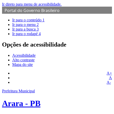
Ir direto para menu de acessibilidade.
Portal do Governo Brasileiro
Ir para o conteúdo
1
Ir para o menu
2
Ir para a busca
3
Ir para o rodapé
4
Opções de acessibilidade
Acessibilidade
Alto contraste
Mapa do site
A+
A
A-
Prefeitura Municipal
Arara - PB