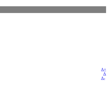
A+
A
A-