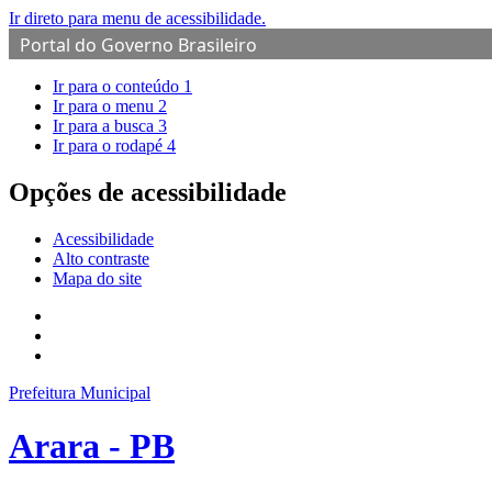
Ir direto para menu de acessibilidade.
Portal do Governo Brasileiro
Ir para o conteúdo
1
Ir para o menu
2
Ir para a busca
3
Ir para o rodapé
4
Opções de acessibilidade
Acessibilidade
Alto contraste
Mapa do site
Prefeitura Municipal
Arara - PB