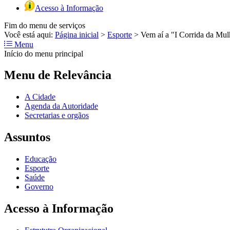
Acesso à Informação
Fim do menu de serviços
Você está aqui:
Página inicial
>
Esporte
>
Vem aí a "I Corrida da Mul
Menu
Início do menu principal
Menu de Relevância
A Cidade
Agenda da Autoridade
Secretarias e orgãos
Assuntos
Educação
Esporte
Saúde
Governo
Acesso à Informação