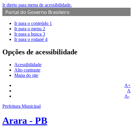
Ir direto para menu de acessibilidade.
Portal do Governo Brasileiro
Ir para o conteúdo
1
Ir para o menu
2
Ir para a busca
3
Ir para o rodapé
4
Opções de acessibilidade
Acessibilidade
Alto contraste
Mapa do site
A+
A
A-
Prefeitura Municipal
Arara - PB