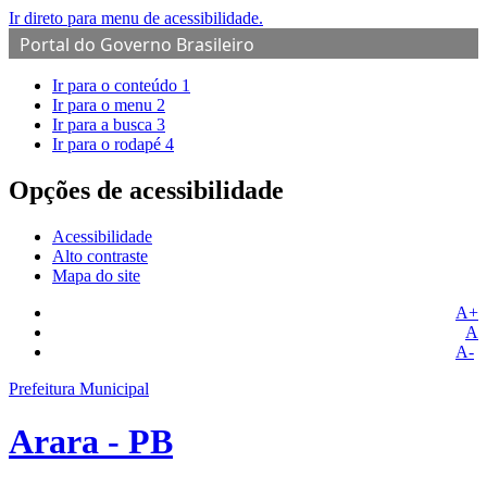
Ir direto para menu de acessibilidade.
Portal do Governo Brasileiro
Ir para o conteúdo
1
Ir para o menu
2
Ir para a busca
3
Ir para o rodapé
4
Opções de acessibilidade
Acessibilidade
Alto contraste
Mapa do site
A+
A
A-
Prefeitura Municipal
Arara - PB