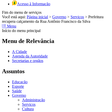
Acesso à Informação
Fim do menu de serviços
Você está aqui:
Página inicial
>
Governo
>
Serviços
>
Prefeitura
recupera calçamento da Rua Antônio Francisco da Silva
Menu
Início do menu principal
Menu de Relevância
A Cidade
Agenda da Autoridade
Secretarias e orgãos
Assuntos
Educação
Esporte
Saúde
Governo
Administração
Serviços
Cultura