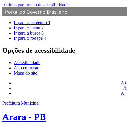
Ir direto para menu de acessibilidade.
Portal do Governo Brasileiro
Ir para o conteúdo
1
Ir para o menu
2
Ir para a busca
3
Ir para o rodapé
4
Opções de acessibilidade
Acessibilidade
Alto contraste
Mapa do site
A+
A
A-
Prefeitura Municipal
Arara - PB