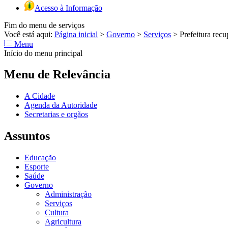
Acesso à Informação
Fim do menu de serviços
Você está aqui:
Página inicial
>
Governo
>
Serviços
>
Prefeitura rec
Menu
Início do menu principal
Menu de Relevância
A Cidade
Agenda da Autoridade
Secretarias e orgãos
Assuntos
Educação
Esporte
Saúde
Governo
Administração
Serviços
Cultura
Agricultura