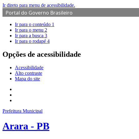
Ir direto para menu de acessibilidade.
Portal do Governo Brasileiro
Ir para o conteúdo
1
Ir para o menu
2
Ir para a busca
3
Ir para o rodapé
4
Opções de acessibilidade
Acessibilidade
Alto contraste
Mapa do site
Prefeitura Municipal
Arara - PB