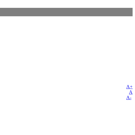
A+
A
A-