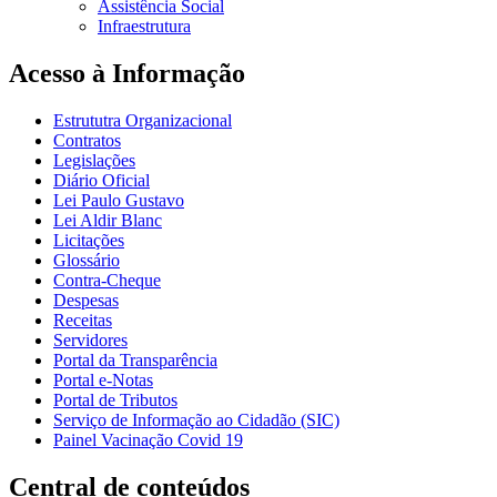
Assistência Social
Infraestrutura
Acesso à Informação
Estrututra Organizacional
Contratos
Legislações
Diário Oficial
Lei Paulo Gustavo
Lei Aldir Blanc
Licitações
Glossário
Contra-Cheque
Despesas
Receitas
Servidores
Portal da Transparência
Portal e-Notas
Portal de Tributos
Serviço de Informação ao Cidadão (SIC)
Painel Vacinação Covid 19
Central de conteúdos