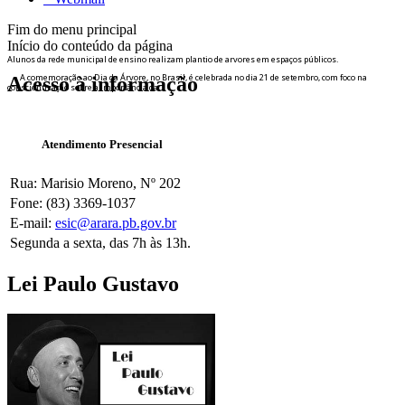
Fim do menu principal
Início do conteúdo da página
Alunos da rede municipal de ensino realizam plantio de arvores em espaços públicos.
Acesso à informação
A comemoração ao Dia da Árvore, no Brasil, é celebrada no dia 21 de setembro, com foco na
conscientização sobre a importância da...
Atendimento Presencial
Rua: Marisio Moreno, Nº 202
Fone: (83) 3369-1037
E-mail:
esic@arara.pb.gov.br
Segunda a sexta, das 7h às 13h.
Lei Paulo Gustavo