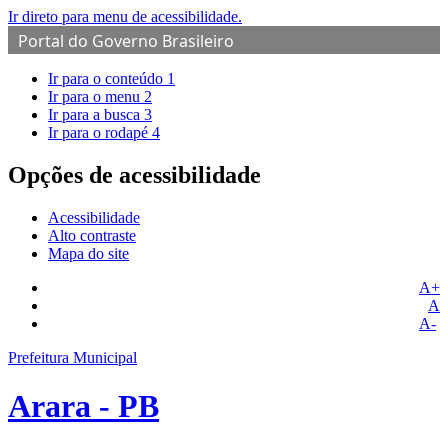
Ir direto para menu de acessibilidade.
Portal do Governo Brasileiro
Ir para o conteúdo
1
Ir para o menu
2
Ir para a busca
3
Ir para o rodapé
4
Opções de acessibilidade
Acessibilidade
Alto contraste
Mapa do site
A+
A
A-
Prefeitura Municipal
Arara - PB