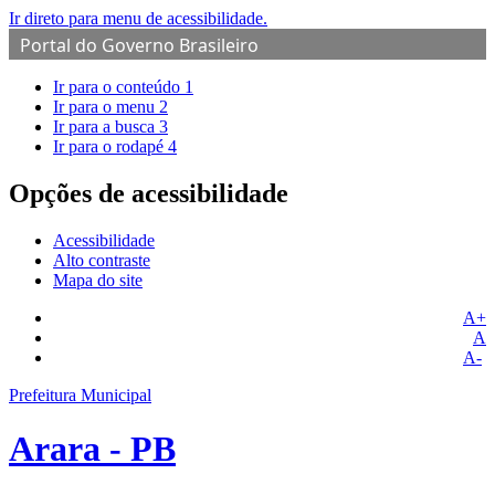
Ir direto para menu de acessibilidade.
Portal do Governo Brasileiro
Ir para o conteúdo
1
Ir para o menu
2
Ir para a busca
3
Ir para o rodapé
4
Opções de acessibilidade
Acessibilidade
Alto contraste
Mapa do site
A+
A
A-
Prefeitura Municipal
Arara - PB