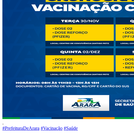
.
#PrefeituraDeArara
#Vacinação
#Saúde