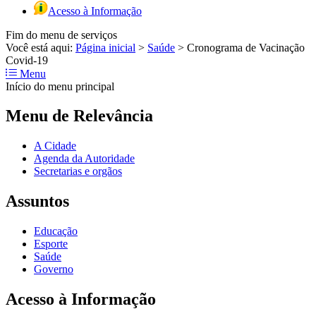
Acesso à Informação
Fim do menu de serviços
Você está aqui:
Página inicial
>
Saúde
>
Cronograma de Vacinação
Covid-19
Menu
Início do menu principal
Menu de Relevância
A Cidade
Agenda da Autoridade
Secretarias e orgãos
Assuntos
Educação
Esporte
Saúde
Governo
Acesso à Informação