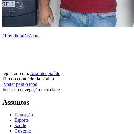
.
#PrefeituraDeArara
registrado em:
Assuntos
,
Saúde
Fim do conteúdo da página
Voltar para o topo
Início da navegação de rodapé
Assuntos
Educação
Esporte
Saúde
Governo