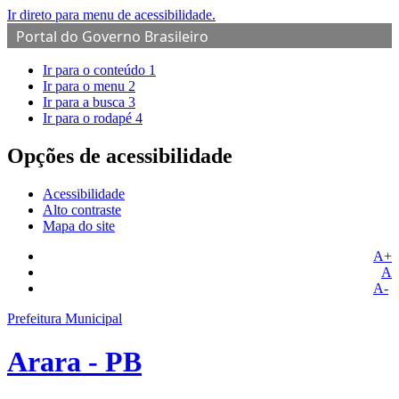
Ir direto para menu de acessibilidade.
Portal do Governo Brasileiro
Ir para o conteúdo
1
Ir para o menu
2
Ir para a busca
3
Ir para o rodapé
4
Opções de acessibilidade
Acessibilidade
Alto contraste
Mapa do site
A+
A
A-
Prefeitura Municipal
Arara - PB