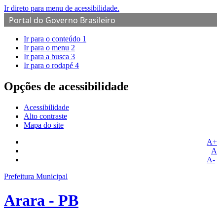
Ir direto para menu de acessibilidade.
Portal do Governo Brasileiro
Ir para o conteúdo
1
Ir para o menu
2
Ir para a busca
3
Ir para o rodapé
4
Opções de acessibilidade
Acessibilidade
Alto contraste
Mapa do site
A+
A
A-
Prefeitura Municipal
Arara - PB