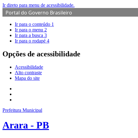
Ir direto para menu de acessibilidade.
Portal do Governo Brasileiro
Ir para o conteúdo
1
Ir para o menu
2
Ir para a busca
3
Ir para o rodapé
4
Opções de acessibilidade
Acessibilidade
Alto contraste
Mapa do site
Prefeitura Municipal
Arara - PB