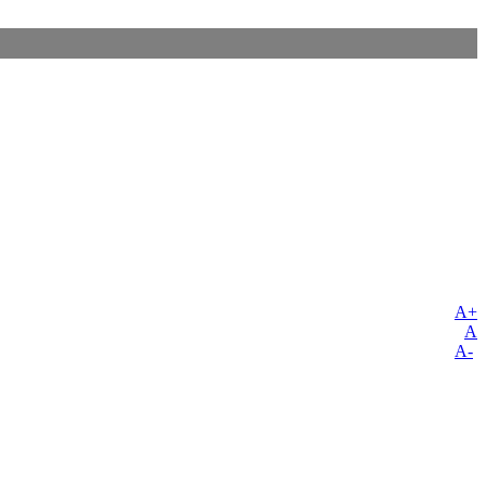
A+
A
A-