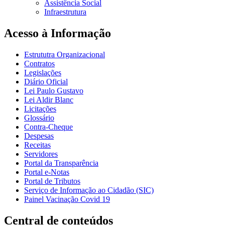
Assistência Social
Infraestrutura
Acesso à Informação
Estrututra Organizacional
Contratos
Legislações
Diário Oficial
Lei Paulo Gustavo
Lei Aldir Blanc
Licitações
Glossário
Contra-Cheque
Despesas
Receitas
Servidores
Portal da Transparência
Portal e-Notas
Portal de Tributos
Serviço de Informação ao Cidadão (SIC)
Painel Vacinação Covid 19
Central de conteúdos