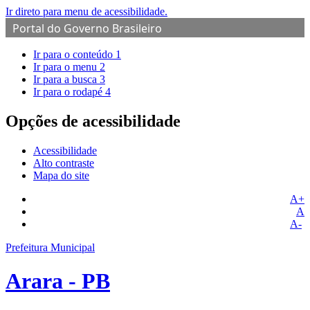
Ir direto para menu de acessibilidade.
Portal do Governo Brasileiro
Ir para o conteúdo
1
Ir para o menu
2
Ir para a busca
3
Ir para o rodapé
4
Opções de acessibilidade
Acessibilidade
Alto contraste
Mapa do site
A+
A
A-
Prefeitura Municipal
Arara - PB