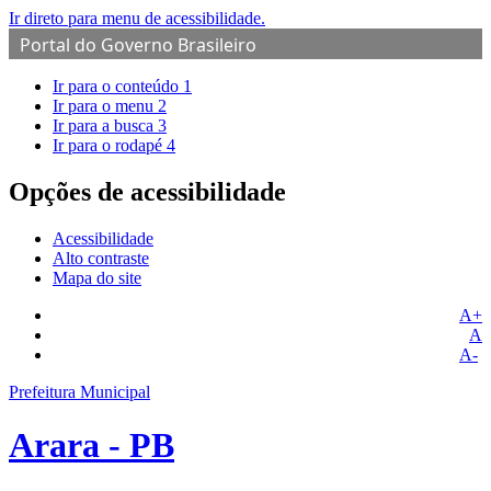
Ir direto para menu de acessibilidade.
Portal do Governo Brasileiro
Ir para o conteúdo
1
Ir para o menu
2
Ir para a busca
3
Ir para o rodapé
4
Opções de acessibilidade
Acessibilidade
Alto contraste
Mapa do site
A+
A
A-
Prefeitura Municipal
Arara - PB