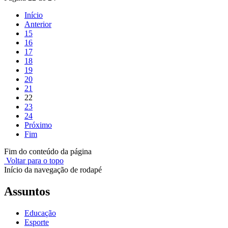
Início
Anterior
15
16
17
18
19
20
21
22
23
24
Próximo
Fim
Fim do conteúdo da página
Voltar para o topo
Início da navegação de rodapé
Assuntos
Educação
Esporte