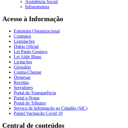
Assistência Social
Infraestrutura
Acesso à Informação
Estrututra Organizacional
Contratos
Legislações
Diário Oficial
Lei Paulo Gustavo
Lei Aldir Blanc
Licitações
Glossário
Contra-Cheque
Despesas
Receitas
Servidores
Portal da Transparência
Portal e-Notas
Portal de Tributos
Serviço de Informação ao Cidadão (SIC)
Painel Vacinação Covid 19
Central de conteúdos